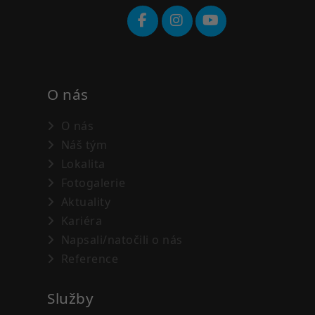
O nás
O nás
Náš tým
Lokalita
Fotogalerie
Aktuality
Kariéra
Napsali/natočili o nás
Reference
Služby