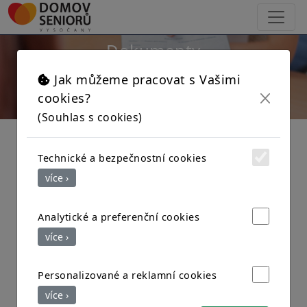
×
Dokumenty
Jak můžeme pracovat s Vašimi
cookies?
(Souhlas s cookies)
Přihláška ke stažení
Technické a bezpečnostní cookies
Žádost o přijetí
(formát PDF)
více ›
Lékařská zpráva k přijetí
(formát PDF)
Informace k nástupu do Domova seniorů -
Analytické a preferenční cookies
k příjmu
(formát PDF)
více ›
Alternativní smlouva
(formát PDF)
Seznam věcí, které budete
Personalizované a reklamní cookies
potřebovat při nástupu do
více ›