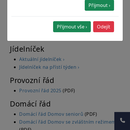
Domova
Přijmout ›
Doporučený seznam věcí k pobytu pro
muže
(formát PDF)
Přijmout vše ›
Odejít
Doporučený seznam věcí k pobytu pro
ženy
(formát PDF)
Jídelníček
Aktuální jídelníček ›
Jídelníček na přístí týden ›
Provozní řád
Provozní řád 2025
(PDF)
Domácí řád
Domácí řád Domov seniorů
(PDF)
Domácí řád Domov se zvláštním režimem
(PDF)