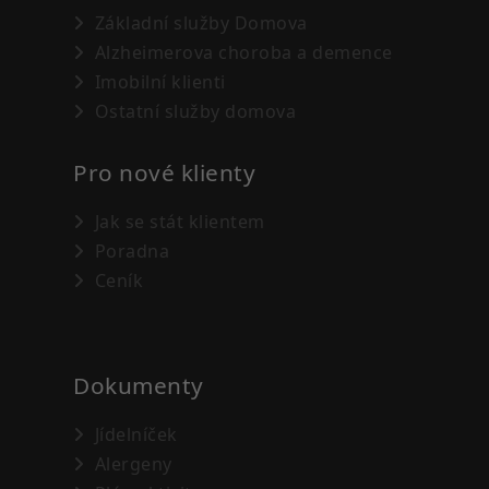
Základní služby Domova
Alzheimerova choroba a demence
Imobilní klienti
Ostatní služby domova
Pro nové klienty
Jak se stát klientem
Poradna
Ceník
Dokumenty
Jídelníček
Alergeny