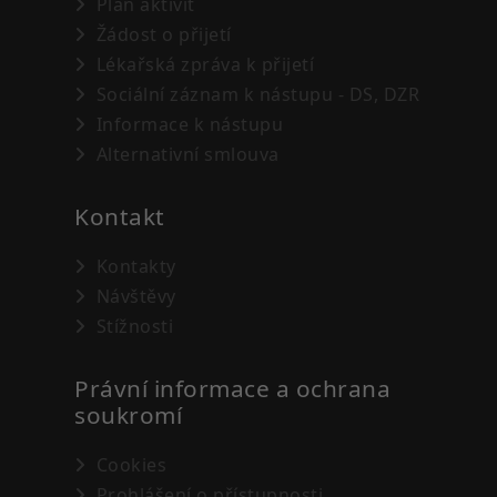
Plán aktivit
Žádost o přijetí
Lékařská zpráva k přijetí
Sociální záznam k nástupu - DS, DZR
Informace k nástupu
Alternativní smlouva
Kontakt
Kontakty
Návštěvy
Stížnosti
Právní informace a ochrana
soukromí
Cookies
Prohlášení o přístupnosti