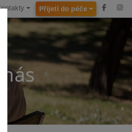
×
Kontakty
Přijetí do péče
 nás