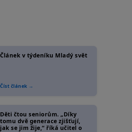
Článek v týdeníku Mladý svět
Číst článek →
Děti čtou seniorům. „Díky
tomu dvě generace zjišťují,
jak se jim žije,“ říká učitel o