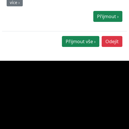
více ›
Přijmout ›
Přijmout vše ›
Odejít