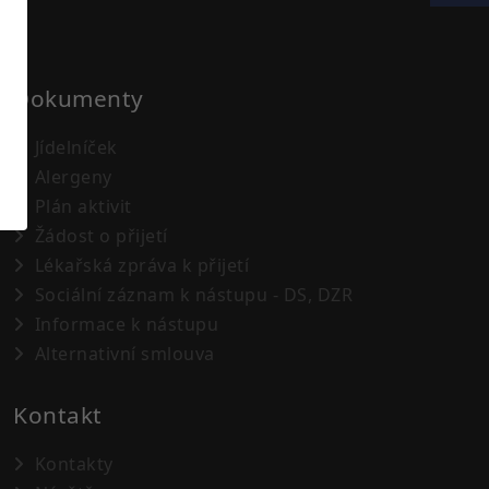
Dokumenty
Jídelníček
Alergeny
Plán aktivit
Žádost o přijetí
Lékařská zpráva k přijetí
Sociální záznam k nástupu - DS, DZR
Informace k nástupu
Alternativní smlouva
Kontakt
Kontakty