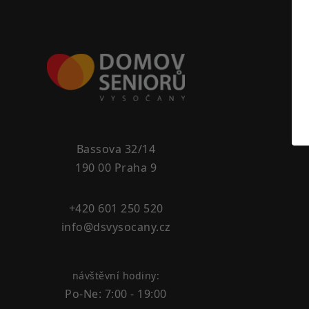
Bassova 32/14
190 00 Praha 9
+420 601 250 520
info@dsvysocany.cz
návštěvní hodiny:
Po-Ne: 7:00 - 19:00