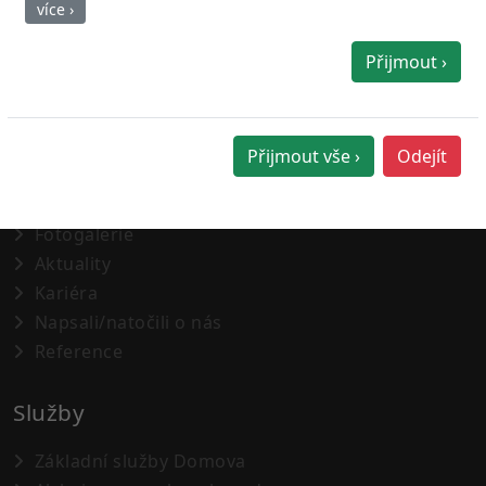
více ›
Přijmout ›
O nás
O nás
Přijmout vše ›
Odejít
Náš tým
Lokalita
Fotogalerie
Aktuality
Kariéra
Napsali/natočili o nás
Reference
Služby
Základní služby Domova