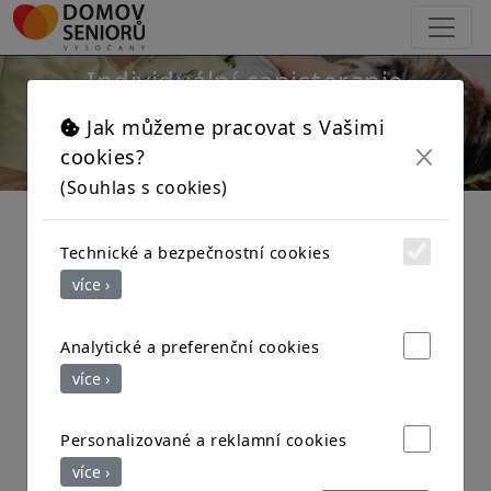
×
Individuální canisterapie
Jak můžeme pracovat s Vašimi
cookies?
(Souhlas s cookies)
Individuální canisterapie s pejskem Lucky
děkujeme za milou návštěvu
Technické a bezpečnostní cookies
více ›
Analytické a preferenční cookies
více ›
Personalizované a reklamní cookies
více ›