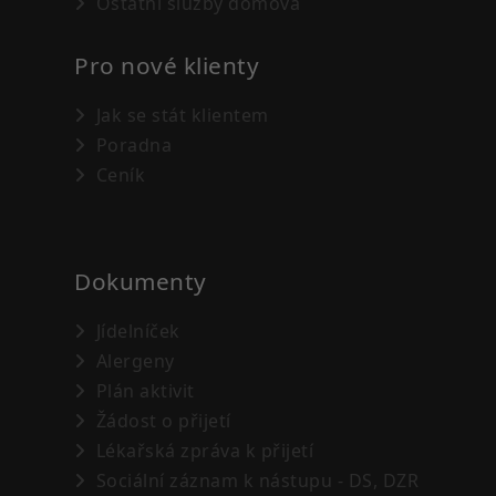
Ostatní služby domova
Pro nové klienty
Jak se stát klientem
Poradna
Ceník
Dokumenty
Jídelníček
Alergeny
Plán aktivit
Žádost o přijetí
Lékařská zpráva k přijetí
Sociální záznam k nástupu - DS, DZR