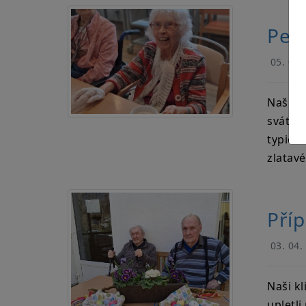
Peče
05. 04.
Naši kl
svátkům
typické
zlatav
Příp
03. 04.
Naši kl
upletli