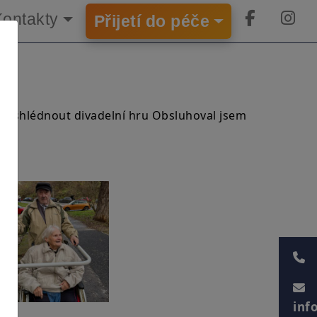
×
Kontakty
Přijetí do péče
hli shlédnout divadelní hru Obsluhoval jsem
inf