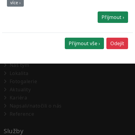
více ›
Přijmout ›
O nás
Přijmout vše ›
Odejít
O nás
Náš tým
Lokalita
Fotogalerie
Aktuality
Kariéra
Napsali/natočili o nás
Reference
Služby