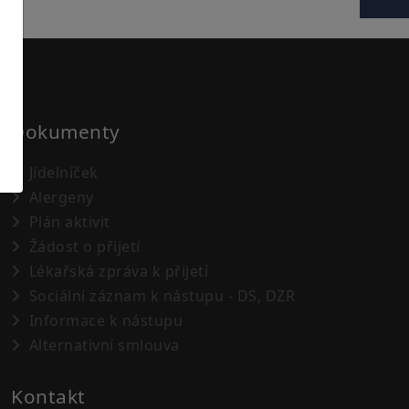
Dokumenty
Jídelníček
Alergeny
Plán aktivit
Žádost o přijetí
Lékařská zpráva k přijetí
Sociální záznam k nástupu - DS, DZR
Informace k nástupu
Alternativní smlouva
Kontakt