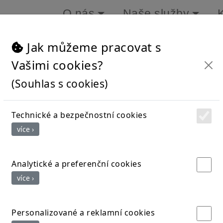
O nás
Naše služby
Jak můžeme pracovat s
Vašimi cookies?
i naše oblíbené Divadlo Gong. Tentokrát naši klienti mo
(Souhlas s cookies)
ení.
Technické a bezpečnostní cookies
více ›
Analytické a preferenční cookies
více ›
Personalizované a reklamní cookies