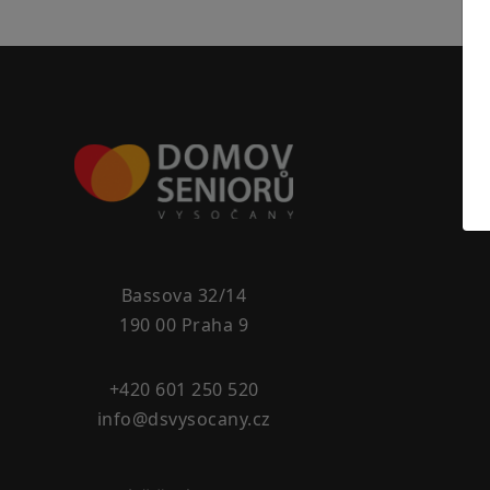
Bassova 32/14
190 00 Praha 9
+420 601 250 520
info@dsvysocany.cz